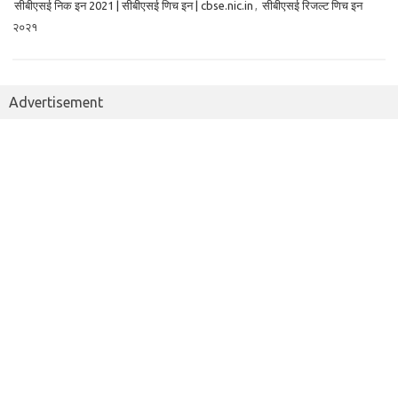
सीबीएसई निक इन 2021 | सीबीएसई णिच इन | cbse.nic.in
,
सीबीएसई रिजल्ट णिच इन
२०२१
Advertisement