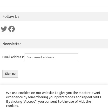
Follow Us
Twitter
Facebook
Newsletter
Email address:
We use cookies on our website to give you the most relevant
Copyright 2016-2025 ©
Results India
(
ResultsIndia.in
). All rights
experience by remembering your preferences and repeat visits.
By clicking “Accept”, you consent to the use of ALL the
reserved.
cookies.