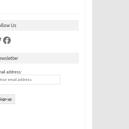
ollow Us
ter
Facebook
ewsletter
ail address: