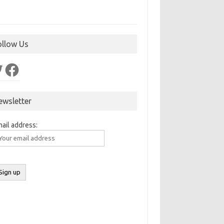
ollow Us
ter
Facebook
ewsletter
ail address: