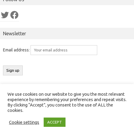
Twitter
Facebook
Newsletter
Email address:
We use cookies on our website to give you the most relevant
Copyright 2016-2025 ©
Results India
(
ResultsIndia.in
). All rights
experience by remembering your preferences and repeat visits.
By clicking “Accept”, you consent to the use of ALL the
reserved.
cookies.
Contact Us
|
Privacy Policy
|
Cookies Policy
Cookie settings
ACCEPT
Iconic One
Theme | Powered by
Wordpress